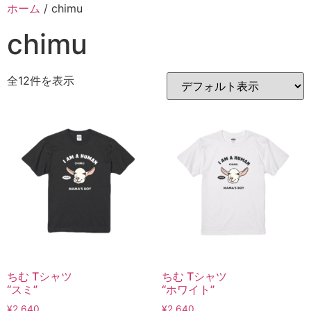
ホーム
/ chimu
chimu
全12件を表示
ちむ Tシャツ
ちむ Tシャツ
“スミ”
“ホワイト”
¥
2,640
¥
2,640