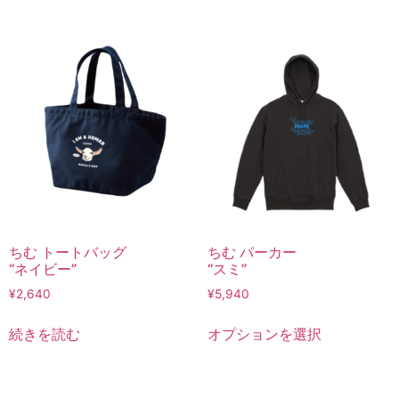
ちむ トートバッグ
ちむ パーカー
“ネイビー”
“スミ”
¥
2,640
¥
5,940
続きを読む
オプションを選択