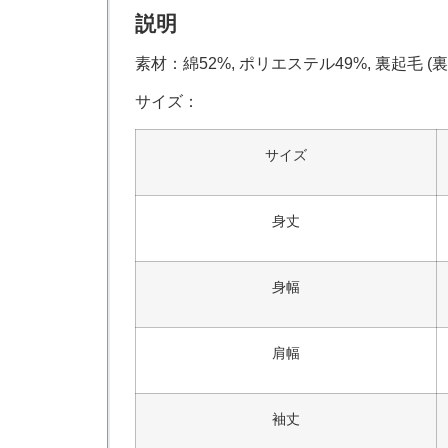
説明
素材：綿52%, ポリエステル49%, 裏起毛 (裏糸
サイズ：
サイズ
身丈
身幅
肩幅
袖丈