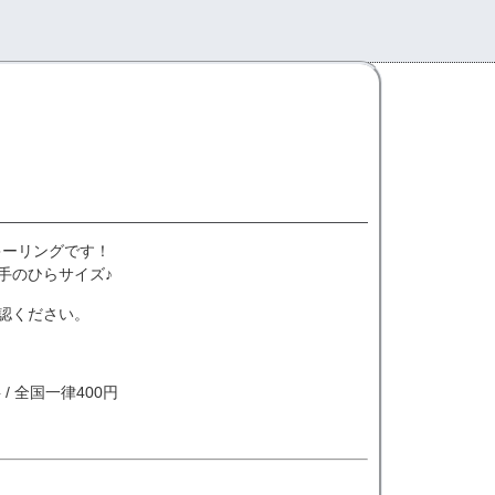
キーリングです！
手のひらサイズ♪
認ください。
/ 全国一律400円