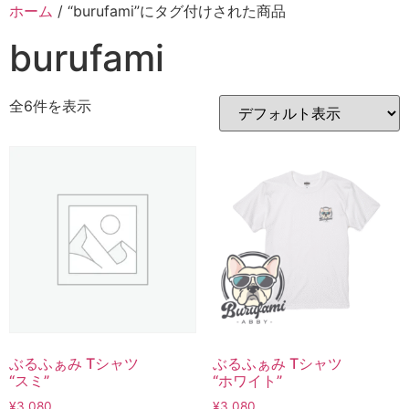
ホーム
/ “burufami”にタグ付けされた商品
burufami
全6件を表示
ぶるふぁみ Tシャツ
ぶるふぁみ Tシャツ
“スミ”
“ホワイト”
¥
3,080
¥
3,080