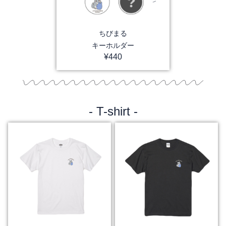
ちびまる
キーホルダー
¥
440
- T-shirt -