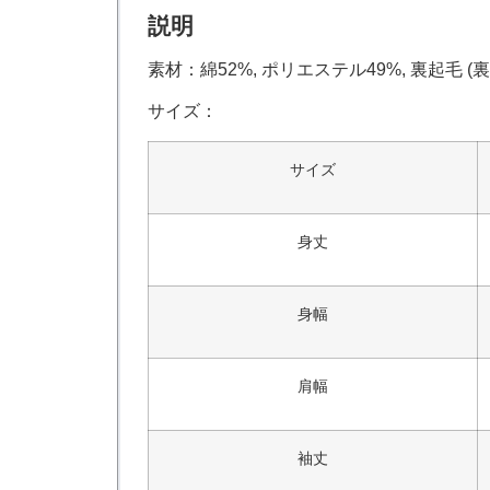
説明
素材：綿52%, ポリエステル49%, 裏起毛 (裏糸
サイズ：
サイズ
身丈
身幅
肩幅
袖丈