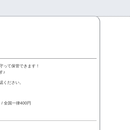
守って保管できます！
す♪
認ください。
/ 全国一律400円