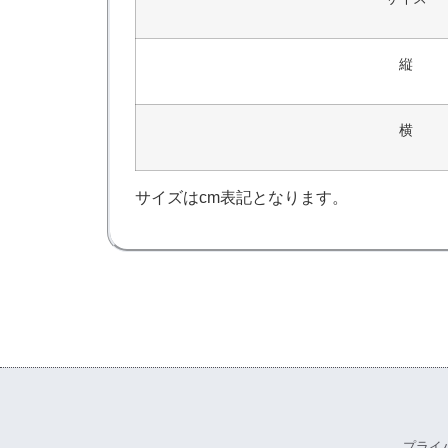
縦
横
サイズはcm表記となります。
プライ