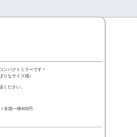
コンパクトミラーです！
ぽりなサイズ感♪
認ください。
/ 全国一律400円