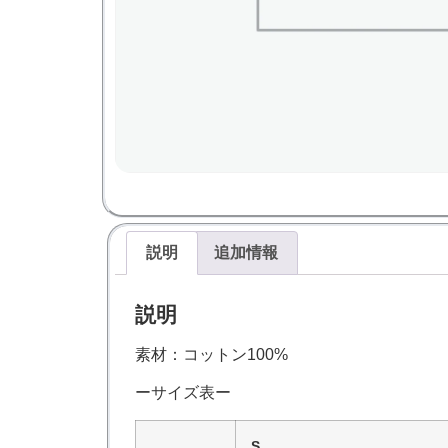
説明
追加情報
説明
素材：コットン100%
ーサイズ表ー
S